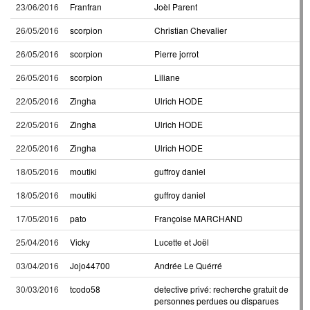
23/06/2016
Franfran
Joèl Parent
26/05/2016
scorpion
Christian Chevalier
26/05/2016
scorpion
Pierre jorrot
26/05/2016
scorpion
Liliane
22/05/2016
Zingha
Ulrich HODE
22/05/2016
Zingha
Ulrich HODE
22/05/2016
Zingha
Ulrich HODE
18/05/2016
moutiki
guffroy daniel
18/05/2016
moutiki
guffroy daniel
17/05/2016
pato
Françoise MARCHAND
25/04/2016
Vicky
Lucette et Joël
03/04/2016
Jojo44700
Andrée Le Quérré
30/03/2016
tcodo58
detective privé: recherche gratuit de
personnes perdues ou disparues