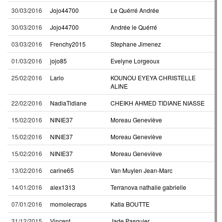
30/03/2016
Jojo44700
Le Quérré Andrée
30/03/2016
Jojo44700
Andrée le Quérré
03/03/2016
Frenchy2015
Stephane Jimenez
01/03/2016
jojo85
Evelyne Lorgeoux
25/02/2016
Lario
KOUNOU EYEYA CHRISTELLE
ALINE
22/02/2016
NadiaTidiane
CHEIKH AHMED TIDIANE NIASSE
15/02/2016
NINIE37
Moreau Geneviève
15/02/2016
NINIE37
Moreau Geneviève
15/02/2016
NINIE37
Moreau Geneviève
13/02/2016
carine65
Van Muylen Jean-Marc
14/01/2016
alex1313
Terranova nathalie gabrielle
07/01/2016
momolecraps
Katia BOUTTE
31/12/2015
Vincent
Jade Pasquier