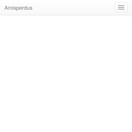
Amisperdus
Toggl
navig