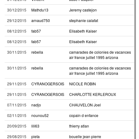
30/12/2015
Mathdu13
Jeremy castejon
29/12/2015
arnaud750
stephanie calafat
08/12/2015
fab57
Elisabeth Kaiser
08/12/2015
fab57
Elisabeth Kaiser
30/11/2015
rebella
camarades de colonies de vacances
air france juillet 1995 arizona
30/11/2015
rebella
camarades de colonies de vacances
air france juillet 1995 arizona
29/11/2015
CYRANOGERSOIS
NICOLE ROBIN
29/11/2015
CYRANOGERSOIS
CHARLOTTE KERLEROUX
07/11/2015
nadjo
CHAUVELON Joel
02/11/2015
nounou52
copain d enfance
20/09/2015
lili63
thierry atlan
29/08/2015
pieta
bouelle jean pierre