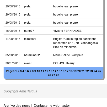
29/08/2015
pieta
bouelle jean pierre
29/08/2015
pieta
bouelle jean pierre
29/08/2015
pieta
bouelle jean pierre
16/08/2015
nano77
Viviane FERNANDEZ
14/08/2015
mirefasol
Brigitte ??de la région parisienne,
rencontrée en 1970 , vendanges à
Bize en minervois -
05/08/2015
baramine62
Marie Céline Blampain
30/07/2015
eve45
POUJOL Thierry
Pages
1
2
3
4
5
6
7
8
9
10
11
12
13
14
15
16
17
18
19
20
21
22
23
24
25
26
27
28
Copyright AmisPerdus
Archive des news
|
Contacter le webmaster