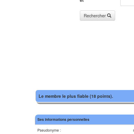
et
Rechercher
Le membre le plus fiable (18 points).
Ses informations personnelles
Pseudonyme :