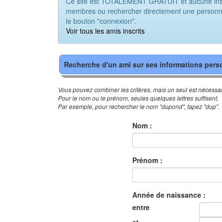
Ce site est TOTALEMENT GRATUIT et aucune inscri
membres ou rechercher directement une personne. 
le bouton "connexion".
Voir tous les amis inscrits
Recherche d'un ami sur ses informations pers
Vous pouvez combiner les critères, mais un seul est nécessai
Pour le nom ou le prénom, seules quelques lettres suffisent.
Par exemple, pour rechercher le nom "dupond", tapez "dup".
Nom :
Prénom :
Année de naissance :
entre