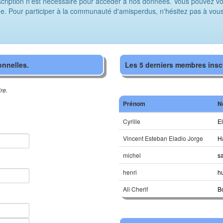
ption n'est nécessaire pour accéder à nos données. Vous pouvez voir
Pour participer à la communauté d'amisperdus, n'hésitez pas à vous in
onnelles.
Les 5 derniers membres inscr
re.
Prénom
N
Cyrille
E
Vincent Esteban Eladio Jorge
H
michel
s
henri
h
Ali Cherif
B