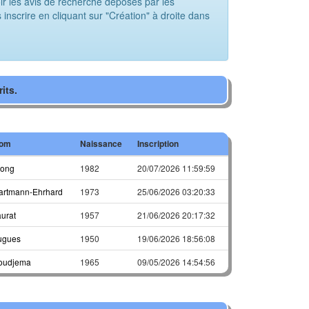
 les avis de recherche déposés par les
scrire en cliquant sur "Création" à droite dans
its.
om
Naissance
Inscription
long
1982
20/07/2026 11:59:59
artmann-Ehrhard
1973
25/06/2026 03:20:33
aurat
1957
21/06/2026 20:17:32
ugues
1950
19/06/2026 18:56:08
oudjema
1965
09/05/2026 14:54:56