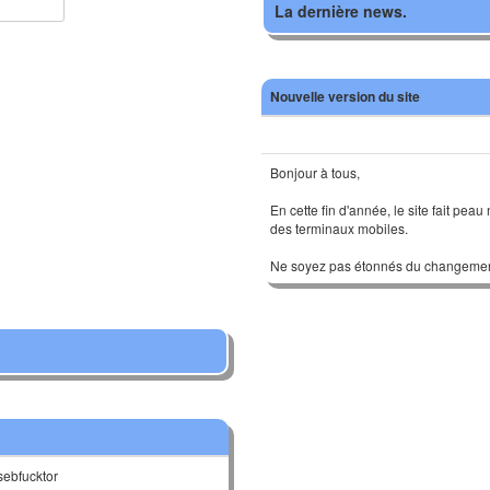
La dernière news.
Nouvelle version du site
Bonjour à tous,
En cette fin d'année, le site fait pea
des terminaux mobiles.
Ne soyez pas étonnés du changemen
sebfucktor