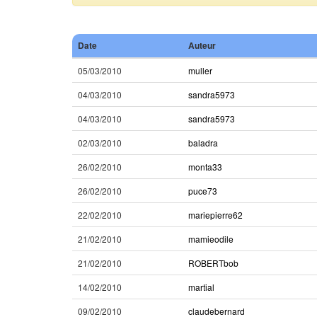
Date
Auteur
05/03/2010
muller
04/03/2010
sandra5973
04/03/2010
sandra5973
02/03/2010
baladra
26/02/2010
monta33
26/02/2010
puce73
22/02/2010
mariepierre62
21/02/2010
mamieodile
21/02/2010
ROBERTbob
14/02/2010
martial
09/02/2010
claudebernard