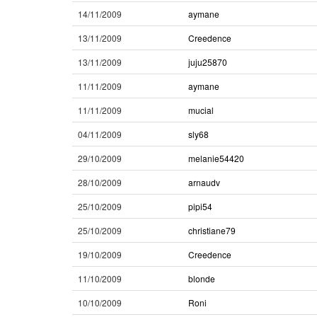
14/11/2009
aymane
13/11/2009
Creedence
13/11/2009
juju25870
11/11/2009
aymane
11/11/2009
mucial
04/11/2009
sly68
29/10/2009
melanie54420
28/10/2009
arnaudv
25/10/2009
pipi54
25/10/2009
christiane79
19/10/2009
Creedence
11/10/2009
blonde
10/10/2009
Roni