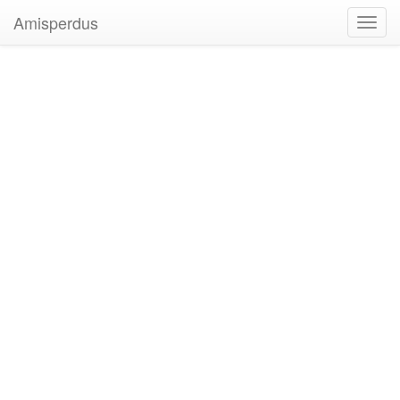
Amisperdus
Toggl
navig