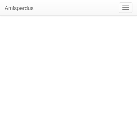
Amisperdus
Toggl
navig