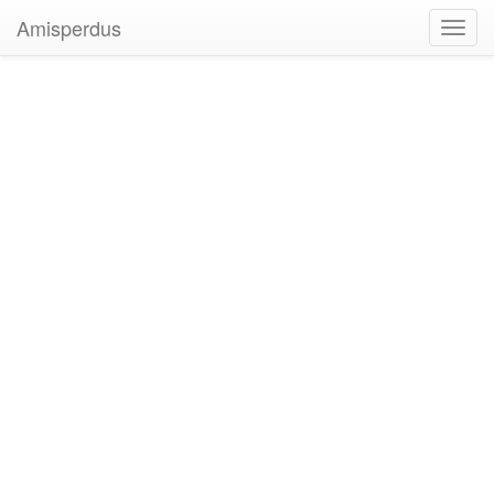
Amisperdus
Toggl
navig