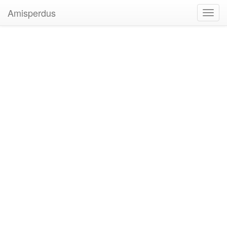
Amisperdus
Toggl
navig