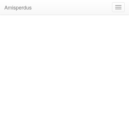
Amisperdus
Toggl
navig