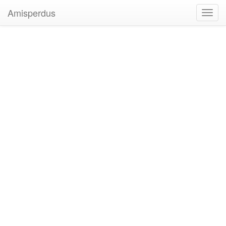
Amisperdus
Toggl
navig