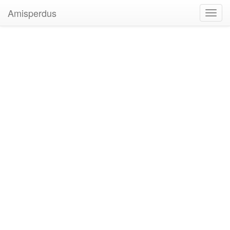
Amisperdus
Toggl
navig