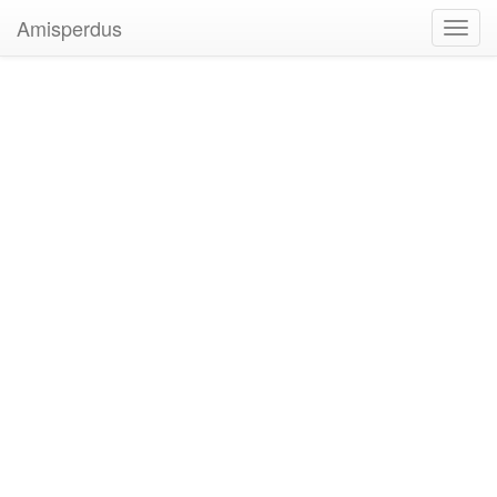
Amisperdus
Toggl
navig