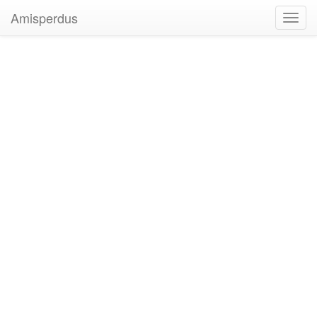
Amisperdus
Toggl
navig