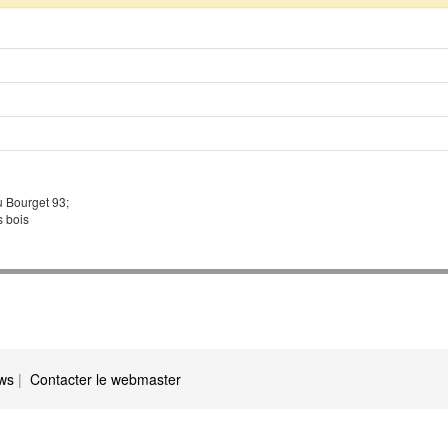
u Bourget 93;
 bois
ews
|
Contacter le webmaster