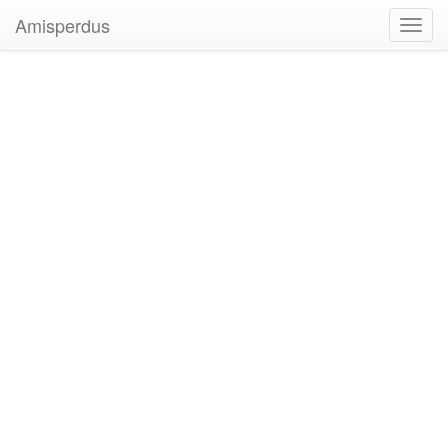
Amisperdus
Toggl
navig