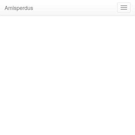
Amisperdus
Toggl
navig