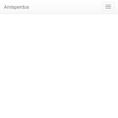
Amisperdus
Toggl
navig