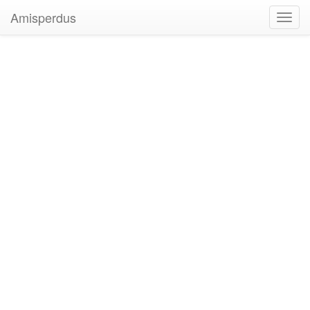
Amisperdus
Toggl
navig